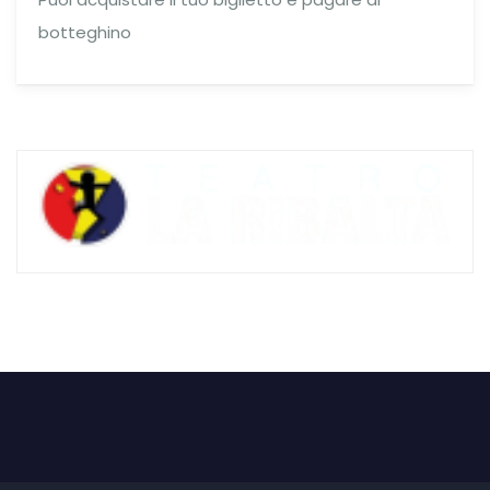
botteghino