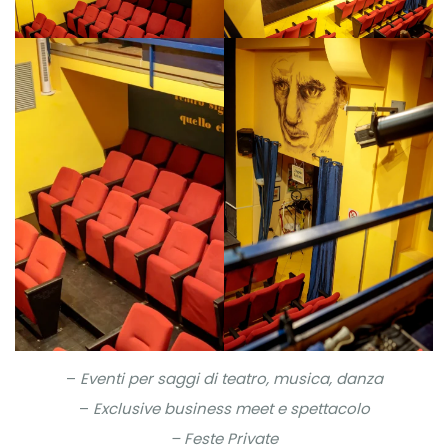
–
Eventi per saggi di teatro, musica, danza
–
Exclusive business meet e spettacolo
– Feste Private