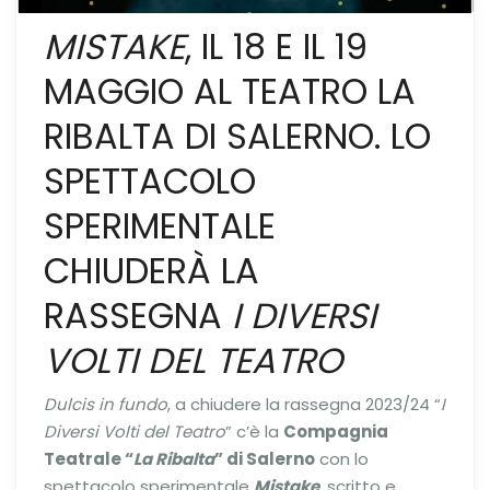
MISTAKE
, IL 18 E IL 19
MAGGIO AL TEATRO LA
RIBALTA DI SALERNO. LO
SPETTACOLO
SPERIMENTALE
CHIUDERÀ LA
RASSEGNA
I DIVERSI
VOLTI DEL TEATRO
Dulcis in fundo
, a chiudere la rassegna 2023/24 “
I
Diversi Volti del Teatro
” c’è la
Compagnia
Teatrale “
La Ribalta
” di Salerno
con lo
spettacolo sperimentale
Mistake
, scritto e