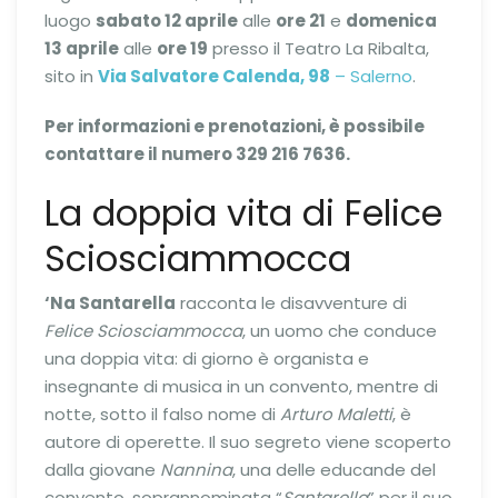
luogo
sabato 12 aprile
alle
ore 21
e
domenica
13 aprile
alle
ore 19
presso il Teatro La Ribalta,
sito in
Via Salvatore Calenda, 98
– Salerno
.
Per informazioni e prenotazioni, è possibile
contattare il numero 329 216 7636.
La doppia vita di Felice
Sciosciammocca
‘Na Santarella
racconta le disavventure di
Felice Sciosciammocca
, un uomo che conduce
una doppia vita: di giorno è organista e
insegnante di musica in un convento, mentre di
notte, sotto il falso nome di
Arturo Maletti
, è
autore di operette. Il suo segreto viene scoperto
dalla giovane
Nannina
, una delle educande del
convento, soprannominata “
Santarella
” per il suo