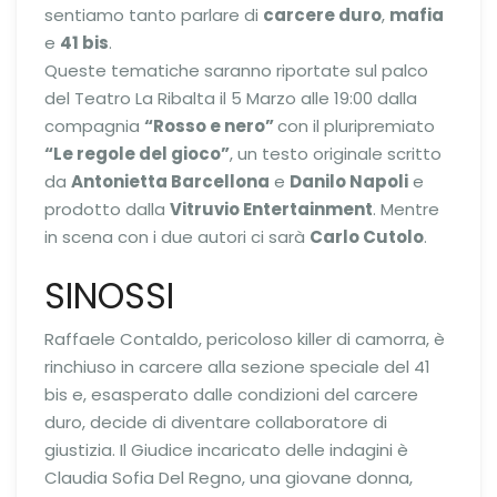
sentiamo tanto parlare di
carcere duro
,
mafia
e
41 bis
.
Queste tematiche saranno riportate sul palco
del Teatro La Ribalta il 5 Marzo alle 19:00 dalla
compagnia
“Rosso e nero”
con il pluripremiato
“Le regole del gioco”
, un testo originale scritto
da
Antonietta Barcellona
e
Danilo Napoli
e
prodotto dalla
Vitruvio Entertainment
. Mentre
in scena con i due autori ci sarà
Carlo Cutolo
.
SINOSSI
Raffaele Contaldo, pericoloso killer di camorra, è
rinchiuso in carcere alla sezione speciale del 41
bis e, esasperato dalle condizioni del carcere
duro, decide di diventare collaboratore di
giustizia. Il Giudice incaricato delle indagini è
Claudia Sofia Del Regno, una giovane donna,