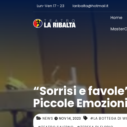
Lun-Ven 17 - 23
laribalta@hotmail.it
Home
MasterC
“Sorrisi e favole
Piccole Emozion
NEWS
NOV 14, 2023
#LA BOTTEGA DI WI
,