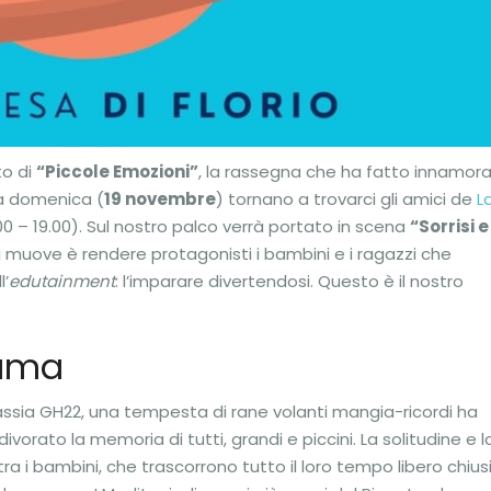
o di
“Piccole Emozioni”
, la rassegna che ha fatto innamor
ta domenica (
19 novembre
) tornano a trovarci gli amici de
L
.00 – 19.00). Sul nostro palco verrà portato in scena
“Sorrisi e
ci muove è rendere protagonisti i bambini e i ragazzi che
l’
edutainment
: l’imparare divertendosi. Questo è il nostro
rama
lassia GH22, una tempesta di rane volanti mangia-ricordi ha
ivorato la memoria di tutti, grandi e piccini. La solitudine e l
tra i bambini, che trascorrono tutto il loro tempo libero chius