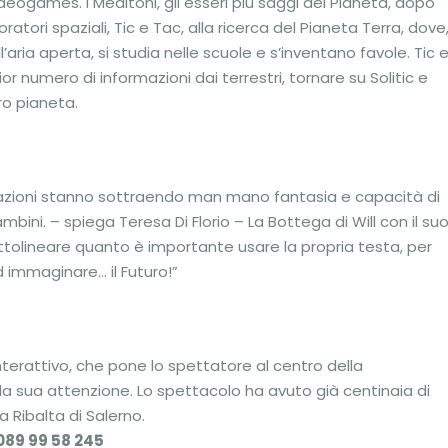
eogames. I Meditoni, gli esseri più saggi del Pianeta, dopo
ratori spaziali, Tic e Tac, alla ricerca del Pianeta Terra, dove
aria aperta, si studia nelle scuole e s’inventano favole. Tic 
r numero di informazioni dai terrestri, tornare su Solitic e
ro pianeta.
licazioni stanno sottraendo man mano fantasia e capacità di
ini. – spiega Teresa Di Florio – La Bottega di Will con il su
ottolineare quanto è importante usare la propria testa, per
ed immaginare… il Futuro!”
nterattivo, che pone lo spettatore al centro della
a sua attenzione. Lo spettacolo ha avuto già centinaia di
a Ribalta di Salerno.
 089 99 58 245