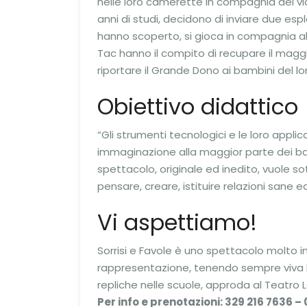
nelle loro camerette in compagnia dei vid
anni di studi, decidono di inviare due esplo
hanno scoperto, si gioca in compagnia all’
Tac hanno il compito di recupare il maggio
riportare il Grande Dono ai bambini del lo
Obiettivo didattico
“Gli strumenti tecnologici e le loro app
immaginazione alla maggior parte dei bamb
spettacolo, originale ed inedito, vuole s
pensare, creare, istituire relazioni sane 
Vi aspettiamo!
Sorrisi e Favole è uno spettacolo molto i
rappresentazione, tenendo sempre viva l
repliche nelle scuole, approda al Teatro L
Per info e prenotazioni: 329 216 7636 –