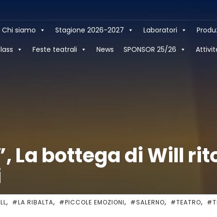
Chi siamo
Stagione 2026-2027
Laboratori
Produ
lass
Feste teatrali
News
SPONSOR 25/26
Attivit
”, La bottega di Will ri
i
,
,
,
,
,
LL
#LA RIBALTA
#PICCOLE EMOZIONI
#SALERNO
#TEATRO
#T