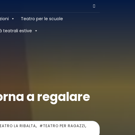
zioni
Teatro per le scuole
à teatrali estive
torna a regalare
,
,
EATRO LA RIBALTA
#TEATRO PER RAGAZZI