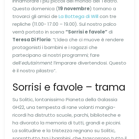
innamorare i più piccoli del mondo del Teatro.
Questa domenica (
19 novembre
) tornano a
trovarci gli amici de
La Bottega di Will
con tre
repliche (11.00- 17.00 – 19.00). Sul nostro palco
verrà portato in scena
“Sorrisi e favole”
di
Teresa Di Florio
: “L’idea che ci muove è rendere
protagonisti i bambini e i ragazzi che
partecipano ai nostri programmi; fare
dell’
edutainment
: l’imparare divertendosi. Questo
è il nostro pilastro”.
Sorrisi e favole – trama
Su Solitic, lontanissimo Pianeta della Galassia
GH22, una tempesta di rane volanti mangia-
ricordi ha distrutto scuole, parchi, biblioteche e
ha divorato la memoria di tutti, grandi e piccini.
La solitudine e la tristezza regnano su Solitic,
soprattutto tra i bambini, che trascorrono tutto il