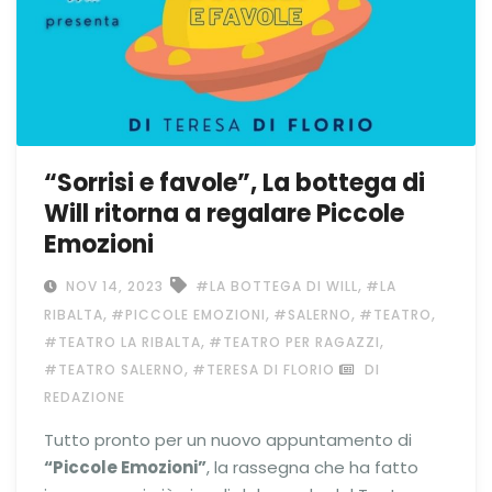
“Sorrisi e favole”, La bottega di
Will ritorna a regalare Piccole
Emozioni
,
NOV 14, 2023
#LA BOTTEGA DI WILL
#LA
,
,
,
,
RIBALTA
#PICCOLE EMOZIONI
#SALERNO
#TEATRO
,
,
#TEATRO LA RIBALTA
#TEATRO PER RAGAZZI
,
#TEATRO SALERNO
#TERESA DI FLORIO
DI
REDAZIONE
Tutto pronto per un nuovo appuntamento di
“Piccole Emozioni”
, la rassegna che ha fatto