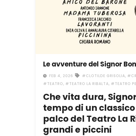
Le avventure del Signor Bo
,
FEB 4, 2026
#CLOTILDE GRISOLIA
#CR
,
,
#TEATRO
#TEATRO LA RIBALTA
#TEATRO PE
Che vita dura, Sign
tempo di un classico
palco del Teatro La R
grandi e piccini