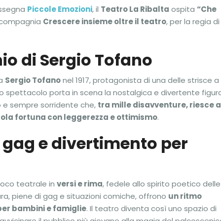
rassegna
Piccole Emozioni
, il
Teatro La Ribalta
ospita
“Che
 compagnia
Crescere insieme oltre il teatro
, per la regia di
io di Sergio Tofano
da
Sergio Tofano
nel 1917, protagonista di una delle strisce a
lo spettacolo porta in scena la nostalgica e divertente figura
 e sempre sorridente che,
tra mille disavventure, riesce a
cola fortuna con leggerezza e ottimismo
.
, gag e divertimento per
oco teatrale in
versi e rima
, fedele allo spirito poetico delle
ura, piene di gag e situazioni comiche, offrono
un ritmo
per bambini e famiglie
. Il teatro diventa così uno spazio di
avvicinare il pubblico più giovane alla magia del palcoscenic