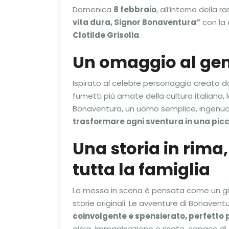
Domenica
8 febbraio
, all’interno della 
vita dura, Signor Bonaventura”
con la
Clotilde Grisolia
.
Un omaggio al gen
Ispirato al celebre personaggio creato 
fumetti più amate della cultura italiana, 
Bonaventura, un uomo semplice, ingenuo
trasformare ogni sventura in una pic
Una storia in rima
tutta la famiglia
La messa in scena è pensata come un gi
storie originali. Le avventure di Bonavent
coinvolgente e spensierato, perfetto 
gioia, immaginazione e risate, capace di 