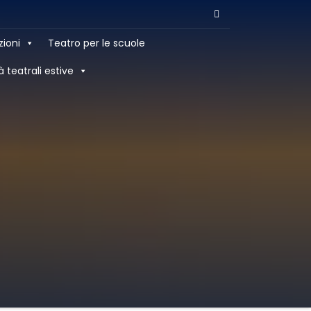
zioni
Teatro per le scuole
à teatrali estive