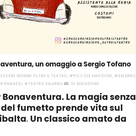
naventura, un omaggio a Sergio Tofano
,
,
ESCERE INSIEME OLTRE IL TEATRO
#PICCOLE EMOZIONI
#SALERNO
,
R RAGAZZI
#TEATRO SALERNO
DI REDAZIONE
or Bonaventura. La magia senza
 del fumetto prende vita sul
ibalta
.
Un classico amato da