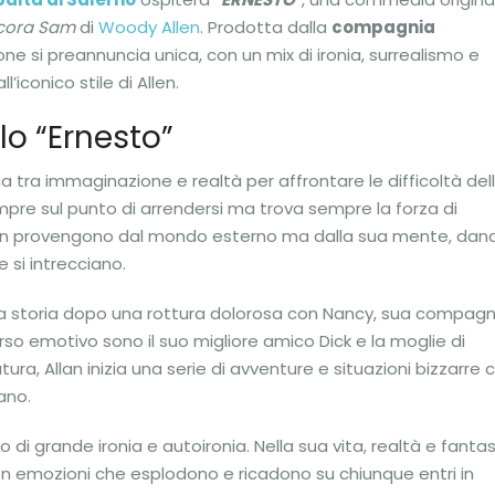
cora Sam
di
Woody Allen
. Prodotta dalla
compagnia
ne si preannuncia unica, con un mix di ironia, surrealismo e
iconico stile di Allen.
lo “Ernesto”
 tra immaginazione e realtà per affrontare le difficoltà del
empre sul punto di arrendersi ma trova sempre la forza di
li non provengono dal mondo esterno ma dalla sua mente, dan
e si intrecciano.
o della storia dopo una rottura dolorosa con Nancy, sua compag
corso emotivo sono il suo migliore amico Dick e la moglie di
tura, Allan inizia una serie di avventure e situazioni bizzarre 
ano.
di grande ironia e autoironia. Nella sua vita, realtà e fantas
con emozioni che esplodono e ricadono su chiunque entri in