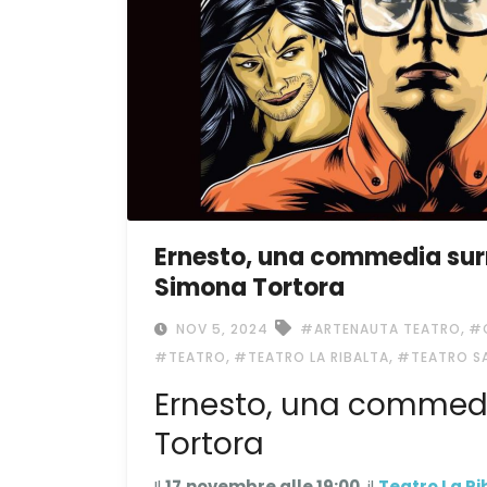
Ernesto, una commedia surr
Simona Tortora
,
NOV 5, 2024
#ARTENAUTA TEATRO
#
,
,
#TEATRO
#TEATRO LA RIBALTA
#TEATRO S
Ernesto, una commedi
Tortora
Il
17
novembre alle 19:00
, il
Teatro La Ri