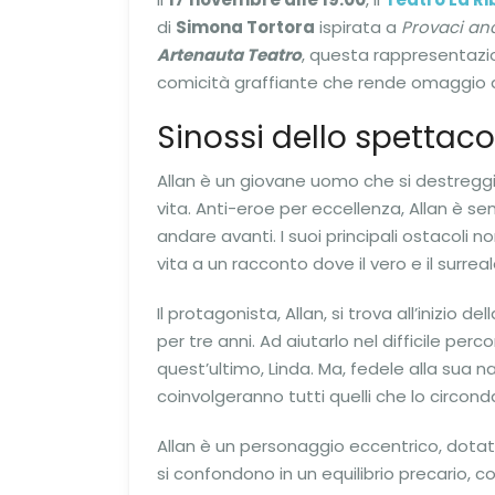
di
Simona Tortora
ispirata a
Provaci an
Artenauta
Teatro
, questa rappresentazio
comicità graffiante che rende omaggio all’
Sinossi dello spettaco
Allan è un giovane uomo che si destreggia
vita. Anti-eroe per eccellenza, Allan è s
andare avanti. I suoi principali ostaco
vita a un racconto dove il vero e il surreal
Il protagonista, Allan, si trova all’inizi
per tre anni. Ad aiutarlo nel difficile per
quest’ultimo, Linda. Ma, fedele alla sua na
coinvolgeranno tutti quelli che lo circond
Allan è un personaggio eccentrico, dotato 
si confondono in un equilibrio precario, 