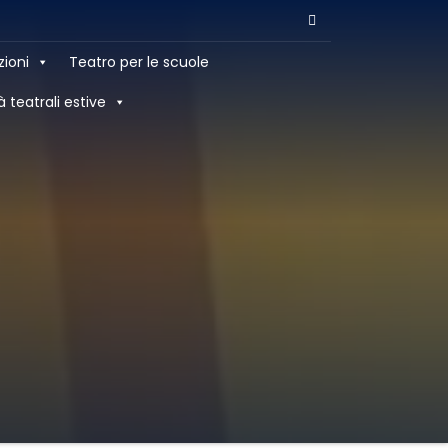
zioni
Teatro per le scuole
à teatrali estive