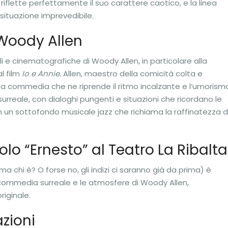
riflette perfettamente il suo carattere caotico, e la linea
i situazione imprevedibile.
Woody Allen
li e cinematografiche di Woody Allen, in particolare alla
l film
Io e Annie
. Allen, maestro della comicità colta e
sta commedia che ne riprende il ritmo incalzante e l’umorism
e surreale, con dialoghi pungenti e situazioni che ricordano le
in un sottofondo musicale jazz che richiama la raffinatezza d
olo “Ernesto” al Teatro La Ribalta
ma chi è? O forse no, gli indizi ci saranno già da prima) è
 commedia surreale e le atmosfere di Woody Allen,
riginale.
zioni