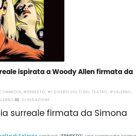
eale ispirata a Woody Allen firmata da
,
,
,
,
COMMEDIA
#ERNESTO
#I DIVERSI VOLTI DEL TEATRO
#SALERNO
ALERNO
DI REDAZIONE
a surreale firmata da Simona
balta di Salerno
ospiterà
“
ERNESTO
“
, una commedia origina