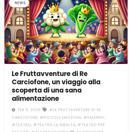
NEWS
Le Fruttavventure di Re
Carciofone, un viaggio alla
scoperta di una sana
alimentazione
FEB 5, 2025
#LE FRUTTAVENTURE DI RE
,
,
,
CARCIOFONE
#PICCOLE EMOZIONI
#SALERNO
,
,
#TEATRO
#TEATRO LA RIBALTA
#TEATRO PER
,