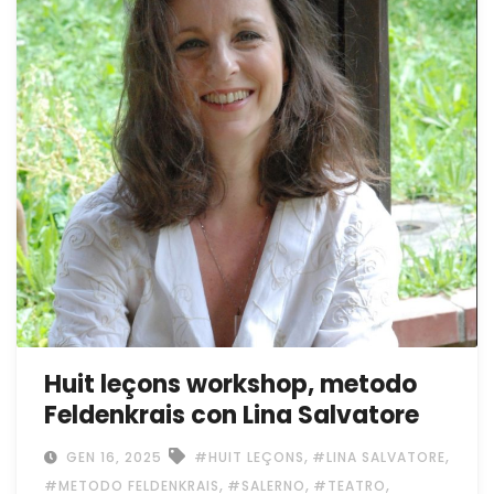
Huit leçons workshop, metodo
Feldenkrais con Lina Salvatore
,
,
GEN 16, 2025
#HUIT LEÇONS
#LINA SALVATORE
,
,
,
#METODO FELDENKRAIS
#SALERNO
#TEATRO