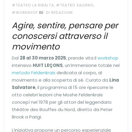
,
,
#TEATRO LA RIBALTA
#TEATRO SALERNO
#WORKSHOP
DI REDAZIONE
Agire, sentire, pensare per
conoscersi attraverso il
movimento
Dal
28 al 30 marzo 2025
, prende vita il
workshop
intensivo
HUIT LEÇONS
, un’immersione totale nel
metodo Feldenkrais
dedicata al corpo, al
movimento e alla scoperta di sé. Curato da
Lina
Salvatore
, il programma di 15 ore ripercorre le
otto celebri lezioni che Moshe Feldenkrais
concepì nel 1978 per gli attori del leggendario
théâtre des Bouffes du Nord, diretto da Peter
Brook a Parigi.
L’iniziativa propone un percorso esperienziale