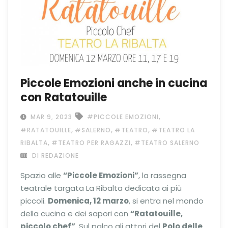
Piccole Emozioni anche in cucina
con Ratatouille
,
MAR 9, 2023
#PICCOLE EMOZIONI
,
,
,
#RATATOUILLE
#SALERNO
#TEATRO
#TEATRO LA
,
,
RIBALTA
#TEATRO PER RAGAZZI
#TEATRO SALERNO
DI REDAZIONE
Spazio alle
“Piccole Emozioni”
, la rassegna
teatrale targata La Ribalta dedicata ai più
piccoli.
Domenica, 12 marzo
, si entra nel mondo
della cucina e dei sapori con
“Ratatouille,
piccolo chef”
. Sul palco gli attori del
Polo delle