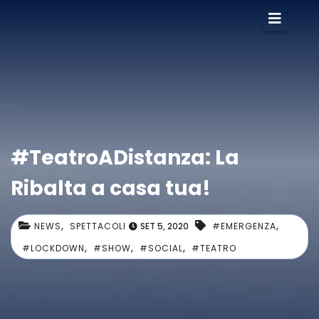
#TeatroADistanza: La
Ribalta a casa tua!
,
,
NEWS
SPETTACOLI
SET 5, 2020
#EMERGENZA
,
,
,
#LOCKDOWN
#SHOW
#SOCIAL
#TEATRO