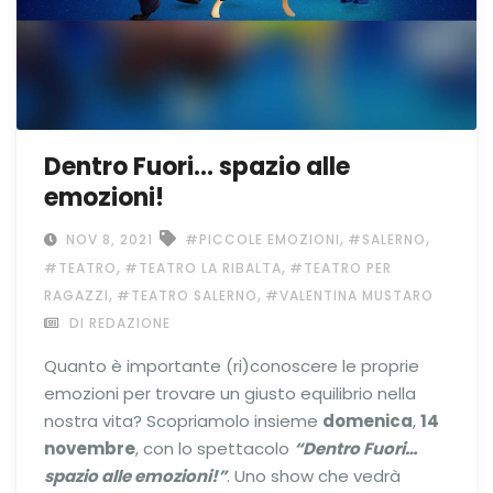
Dentro Fuori… spazio alle
emozioni!
,
,
NOV 8, 2021
#PICCOLE EMOZIONI
#SALERNO
,
,
#TEATRO
#TEATRO LA RIBALTA
#TEATRO PER
,
,
RAGAZZI
#TEATRO SALERNO
#VALENTINA MUSTARO
DI REDAZIONE
Quanto è importante (ri)conoscere le proprie
emozioni per trovare un giusto equilibrio nella
nostra vita? Scopriamolo insieme
domenica
,
14
novembre
, con lo spettacolo
“Dentro Fuori…
spazio alle emozioni!”
. Uno show che vedrà