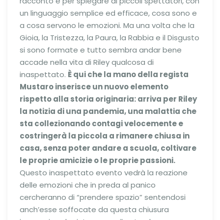
racconto e per spiegare ai piccoli spettatori, con
un linguaggio semplice ed efficace, cosa sono e
a cosa servono le emozioni. Ma una volta che la
Gioia, la Tristezza, la Paura, la Rabbia e il Disgusto
si sono formate e tutto sembra andar bene
accade nella vita di Riley qualcosa di
inaspettato.
È qui che la mano della regista
Mustaro inserisce un nuovo elemento
rispetto alla storia originaria: arriva per Riley
la notizia di una pandemia, una malattia che
sta collezionando contagi velocemente e
costringerà la piccola a rimanere chiusa in
casa, senza poter andare a scuola, coltivare
le proprie amicizie o le proprie passioni.
Questo inaspettato evento vedrà la reazione
delle emozioni che in preda al panico
cercheranno di “prendere spazio” sentendosi
anch’esse soffocate da questa chiusura