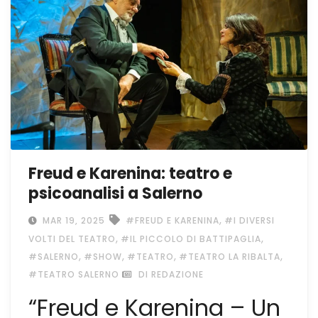
Freud e Karenina: teatro e
psicoanalisi a Salerno
,
MAR 19, 2025
#FREUD E KARENINA
#I DIVERSI
,
,
VOLTI DEL TEATRO
#IL PICCOLO DI BATTIPAGLIA
,
,
,
,
#SALERNO
#SHOW
#TEATRO
#TEATRO LA RIBALTA
#TEATRO SALERNO
DI REDAZIONE
“Freud e Karenina – Un