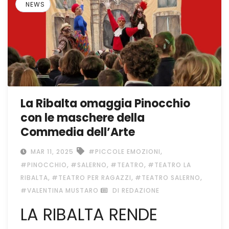
NEWS
La Ribalta omaggia Pinocchio
con le maschere della
Commedia dell’Arte
,
MAR 11, 2025
#PICCOLE EMOZIONI
,
,
,
#PINOCCHIO
#SALERNO
#TEATRO
#TEATRO LA
,
,
,
RIBALTA
#TEATRO PER RAGAZZI
#TEATRO SALERNO
#VALENTINA MUSTARO
DI REDAZIONE
LA RIBALTA RENDE