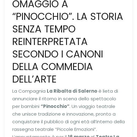
OMAGGIO A
“PINOCCHIO”. LA STORIA
SENZA TEMPO
REINTERPRETATA
SECONDO I CANONI
DELLA COMMEDIA
DELL’ARTE
La Compagnia
La Ribalta di Salerno
è lieta di
annunciare il ritorno in scena dello spettacolo
per bambini
“Pinocchio”
. Un viaggio teatrale
che unisce tradizione e innovazione, pronto a
conquistare il pubblico di ogni età all’interno della
rassegna teatrale “Piccole Emozioni”.
L’appuntamento è per il
16 marzo
al
Teatro La