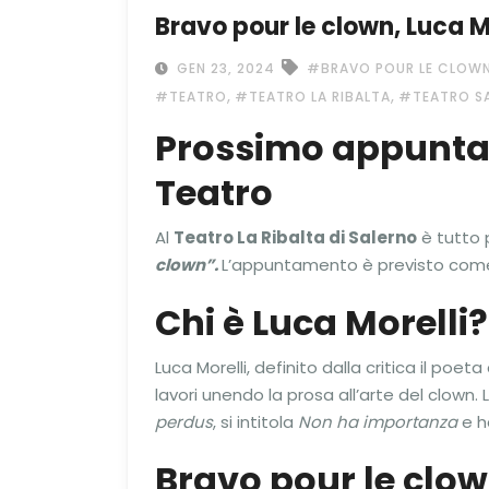
Bravo pour le clown, Luca Mo
GEN 23, 2024
#BRAVO POUR LE CLOW
,
,
#TEATRO
#TEATRO LA RIBALTA
#TEATRO S
Prossimo appuntame
Teatro
Al
Teatro La Ribalta di Salerno
è tutto 
clown”.
L’appuntamento è previsto come
Chi è Luca Morelli?
Luca Morelli, definito dalla critica il poet
lavori unendo la prosa all’arte del clown.
perdus
, si intitola
Non ha importanza
e h
Bravo pour le clow