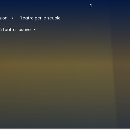
zioni
Teatro per le scuole
à teatrali estive