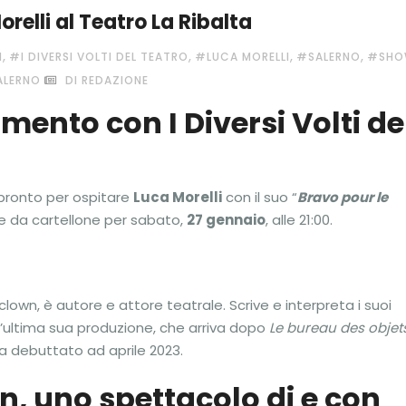
relli al Teatro La Ribalta
,
,
,
,
N
#I DIVERSI VOLTI DEL TEATRO
#LUCA MORELLI
#SALERNO
#SH
ALERNO
DI REDAZIONE
nto con I Diversi Volti de
pronto per ospitare
Luca Morelli
con il suo “
Bravo pour le
 da cartellone per sabato,
27 gennaio
, alle 21:00.
a clown, è autore e attore teatrale. Scrive e interpreta i suoi
 L’ultima sua produzione, che arriva dopo
Le bureau des objet
a debuttato ad aprile 2023.
n, uno spettacolo di e con