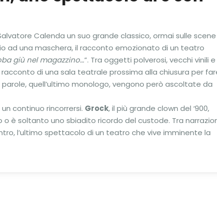
a Salvatore Calenda un suo grande classico, ormai sulle scene
io ad una maschera, il racconto emozionato di un teatro
oba giù nel magazzino…
”. Tra oggetti polverosi, vecchi vinili e
l racconto di una sala teatrale prossima alla chiusura per far
 parole, quell’ultimo monologo, vengono però ascoltate da
 un continuo rincorrersi.
Grock
, il più grande clown del ‘900,
co o è soltanto uno sbiadito ricordo del custode. Tra narrazio
tro, l’ultimo spettacolo di un teatro che vive imminente la