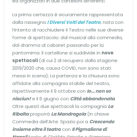
ed organizzati in due cartelloni differenti.
La prima certezza è sicuramente rappresentata
dalla rassegna
I Diversi Volti del Teatro
, nata con
l’intento di racchiudere il Teatro nelle sue diverse
forme di spettacolo: dal musical alla commedia,
dal dramma al cabaret passando per la
pantomima. Il cartellone si suddivide in
nove
spettacoli
(di cui 2 di recupero dalla stagione
2019/2020 che, causa COVID, non sono stati
messi in scena); La partenza e la chiusura sono
affidate alla compagnia stabile del teatro,
rispettivamente il 9 ottobre con
Io… non so
nisciun!
e il 6 giugno con
Città abbandonata
.
Oltre questi due spettacoli la compagnia
La
Ribalta
proporrà
La Mandragola
(in chiave
Commedia dell’Arte. Spazio poi a
Crescendo
insieme oltre il teatro
con
Il Pigmalione di
Napoli
testo di Clotilde Grisolia e Gianpiero