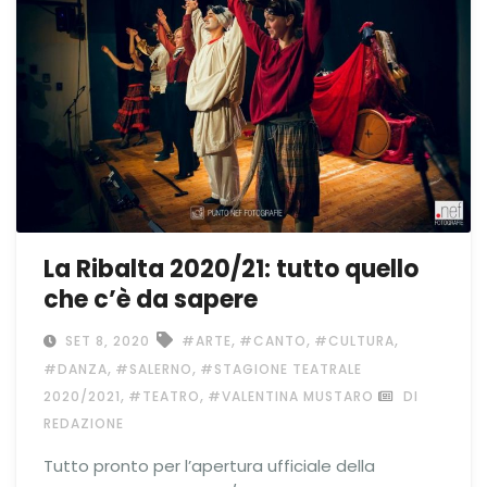
La Ribalta 2020/21: tutto quello
che c’è da sapere
,
,
,
SET 8, 2020
#ARTE
#CANTO
#CULTURA
,
,
#DANZA
#SALERNO
#STAGIONE TEATRALE
,
,
2020/2021
#TEATRO
#VALENTINA MUSTARO
DI
REDAZIONE
Tutto pronto per l’apertura ufficiale della