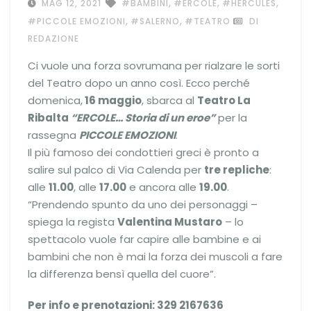
,
,
,
MAG 12, 2021
#BAMBINI
#ERCOLE
#HERCULES
,
,
#PICCOLE EMOZIONI
#SALERNO
#TEATRO
DI
REDAZIONE
Ci vuole una forza sovrumana per rialzare le sorti
del Teatro dopo un anno così. Ecco perché
domenica,
16 maggio
, sbarca al
Teatro La
Ribalta
“ERCOLE… Storia di un eroe”
per la
rassegna
PICCOLE EMOZIONI
.
Il più famoso dei condottieri greci è pronto a
salire sul palco di Via Calenda per
tre repliche
:
alle
11.00
, alle
17.00
e ancora alle
19.00
.
“Prendendo spunto da uno dei personaggi –
spiega la regista
Valentina Mustaro
– lo
spettacolo vuole far capire alle bambine e ai
bambini che non è mai la forza dei muscoli a fare
la differenza bensì quella del cuore”.
Per info e prenotazioni: 329 2167636