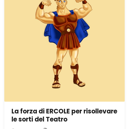
La forza di ERCOLE per risollevare
le sorti del Teatro