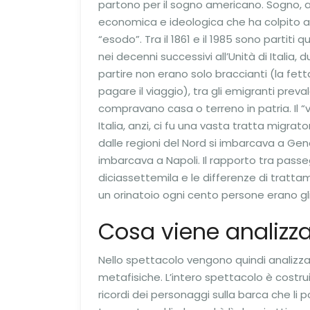
partono per il sogno americano. Sogno, a
economica e ideologica che ha colpito a
“esodo”. Tra il 1861 e il 1985 sono partiti q
nei decenni successivi all’Unità di Italia
partire non erano solo braccianti (la fe
pagare il viaggio), tra gli emigranti preval
compravano casa o terreno in patria. Il “
Italia, anzi, ci fu una vasta tratta migrato
dalle regioni del Nord si imbarcava a Geno
imbarcava a Napoli. Il rapporto tra passe
diciassettemila e le differenze di trattam
un orinatoio ogni cento persone erano gl
Cosa viene analizz
Nello spettacolo vengono quindi analizza
metafisiche. L’intero spettacolo è costru
ricordi dei personaggi sulla barca che li po