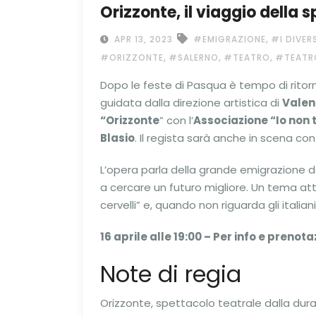
Orizzonte, il viaggio della 
,
APR 13, 2023
#EMIGRAZIONE
#I DIVER
,
,
,
#ORIZZONTE
#SALERNO
#TEATRO
#TEATRO
Dopo le feste di Pasqua è tempo di ritor
guidata dalla direzione artistica di
Valen
“Orizzonte
” con l’
Associazione “Io non 
Blasio
. Il regista sarà anche in scena co
L’opera parla della grande emigrazione de
a cercare un futuro migliore. Un tema at
cervelli” e, quando non riguarda gli itali
16 aprile alle 19:00 – Per info e prenota
Note di regia
Orizzonte, spettacolo teatrale dalla durata