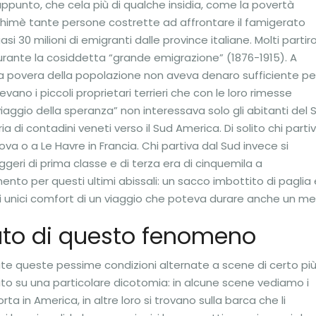
ppunto, che cela più di qualche insidia, come la povertà
himè tante persone costrette ad affrontare il famigerato
uasi 30 milioni di emigranti dalle province italiane. Molti parti
, durante la cosiddetta “grande emigrazione” (1876-1915). A
tta povera della popolazione non aveva denaro sufficiente pe
evano i piccoli proprietari terrieri che con le loro rimesse
viaggio della speranza” non interessava solo gli abitanti del 
ria di contadini veneti verso il Sud America. Di solito chi parti
va o a Le Havre in Francia. Chi partiva dal Sud invece si
ggeri di prima classe e di terza era di cinquemila a
ento per questi ultimi abissali: un sacco imbottito di paglia 
i unici comfort di un viaggio che poteva durare anche un me
ato di questo fenomeno
te queste pessime condizioni alternate a scene di certo pi
ito su una particolare dicotomia: in alcune scene vediamo i
rta in America, in altre loro si trovano sulla barca che li