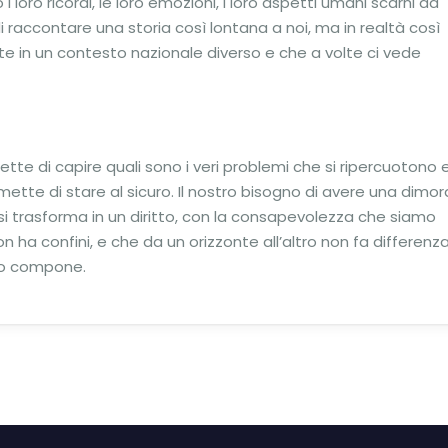
 i loro ricordi, le loro emozioni, i loro aspetti umani scarni da
di raccontare una storia così lontana a noi, ma in realtà così
nte in un contesto nazionale diverso e che a volte ci vede
te di capire quali sono i veri problemi che si ripercuotono 
mette di stare al sicuro. Il nostro bisogno di avere una dimor
si trasforma in un diritto, con la consapevolezza che siamo
non ha confini, e che da un orizzonte all’altro non fa differenz
 lo compone.