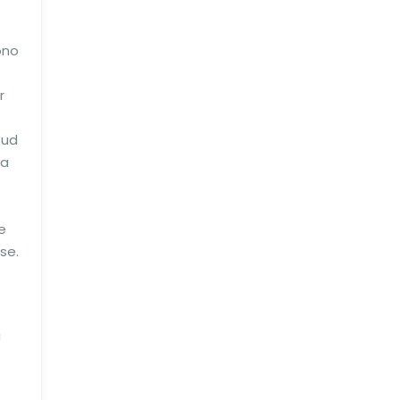
rono
r
Sud
va
e
se.
ù