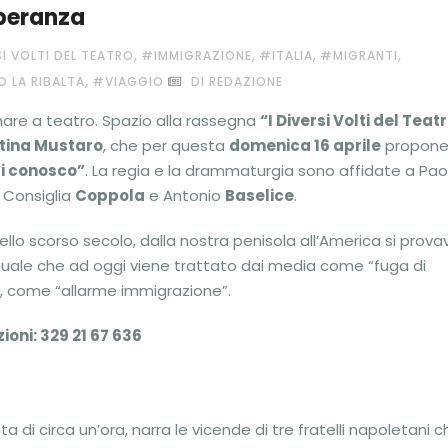
speranza
,
,
,
,
SI VOLTI DEL TEATRO
#IMMIGRAZIONE
#ITALIA
#MIGRANTI
,
 LA RIBALTA
#VIAGGIO
DI REDAZIONE
nare a teatro. Spazio alla rassegna
“I Diversi Volti del Teat
tina Mustaro
, che per questa
domenica 16 aprile
propon
ti conosco”
. La regia e la drammaturgia sono affidate a Pao
n Consiglia
Coppola
e Antonio
Baselice
.
llo scorso secolo, dalla nostra penisola all’America si prova
tuale che ad oggi viene trattato dai media come “fuga di
ani, come “allarme immigrazione”.
zioni: 329 21 67 636
 di circa un’ora, narra le vicende di tre fratelli napoletani c