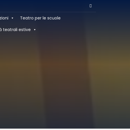
zioni
Teatro per le scuole
à teatrali estive