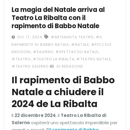
La magia del Natale arriva al
Teatro La Ribalta con il
rapimento di Babbo Natale
,
DIC 17, 2024
#ARTENAUTA TEATRO
#IL
,
,
RAPIMENTO DI BABBO NATALE
#NATALE
#PICCOLE
,
,
,
EMOZIONI
#SALERNO
#SPETTACOLI NATALE
,
,
,
#TEATRO
#TEATRO LA RIBALTA
#TEATRO NATALE
#TEATRO SALERNO
DI REDAZIONE
Il rapimento di Babbo
Natale a chiudere il
2024 de La Ribalta
Il
22 dicembre 2024
, il
Teatro La Ribalta di
Salerno
ospiterà uno spettacolo imperdibile per
grandi e piccoli:
“
Il rapimento di Babbo