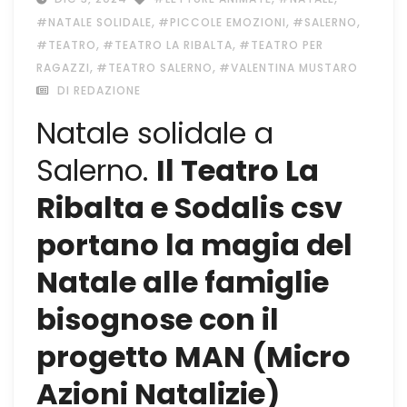
,
,
,
#NATALE SOLIDALE
#PICCOLE EMOZIONI
#SALERNO
,
,
#TEATRO
#TEATRO LA RIBALTA
#TEATRO PER
,
,
RAGAZZI
#TEATRO SALERNO
#VALENTINA MUSTARO
DI REDAZIONE
Natale solidale a
Salerno.
Il Teatro La
Ribalta e Sodalis csv
portano la magia del
Natale alle famiglie
bisognose con il
progetto MAN (Micro
Azioni Natalizie)