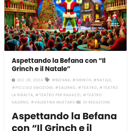
Aspettando la Befana con “Il
Grinch e il Natale”
,
,
,
DIC 28, 2024
#BEFANA
#GRINCH
#NATALE
,
,
,
#PICCOLE EMOZIONI
#SALERNO
#TEATRO
#TEATRO
,
,
LA RIBALTA
#TEATRO PER RAGAZZI
#TEATRO
,
SALERNO
#VALENTINA MUSTARO
DI REDAZIONE
Aspettando la Befana
con “Il Grinch e il