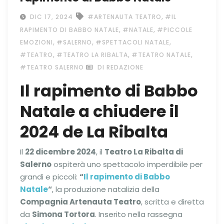
,
DIC 17, 2024
#ARTENAUTA TEATRO
#IL
,
,
RAPIMENTO DI BABBO NATALE
#NATALE
#PICCOLE
,
,
,
EMOZIONI
#SALERNO
#SPETTACOLI NATALE
,
,
,
#TEATRO
#TEATRO LA RIBALTA
#TEATRO NATALE
#TEATRO SALERNO
DI REDAZIONE
Il rapimento di Babbo
Natale a chiudere il
2024 de La Ribalta
Il
22 dicembre 2024
, il
Teatro La Ribalta di
Salerno
ospiterà uno spettacolo imperdibile per
grandi e piccoli:
“
Il rapimento di Babbo
Natale
“
, la produzione natalizia della
Compagnia Artenauta Teatro
, scritta e diretta
da
Simona Tortora
. Inserito nella rassegna