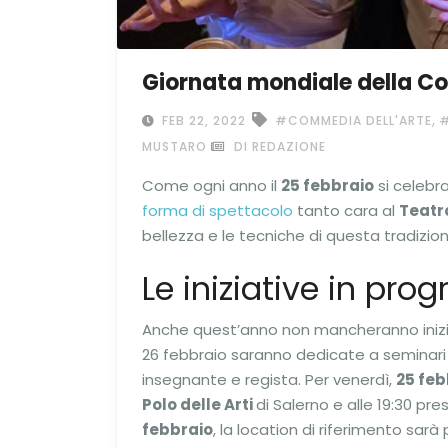
Giornata mondiale della Co
,
FEB 22, 2022
#COMMEDIA DELL'ARTE
MUSTARO
DI REDAZIONE
Come ogni anno il
25 febbraio
si celebr
forma di spettacolo
tanto cara al
Teatro
bellezza e le tecniche di questa tradizio
Le iniziative in pr
Anche quest’anno non mancheranno iniziati
26 febbraio saranno dedicate a seminari
insegnante e regista. Per venerdì,
25 feb
Polo delle Arti
di Salerno e alle 19:30 pres
febbraio
, la location di riferimento sarà