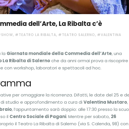
mmedia dell’Arte, La Ribalta c’è
,
,
,
#SHOW
#TEATRO LA RIBALTA
#TEATRO SALERNO
#VALENTINA
a la
Giornata mondiale della Commedia dell’Arte
, una
 La Ribalta di Salerno
che da anni ormai prova a riscoprire 
ne con workshop, laboratori e spettacoli ad hoc.
ogramma
ve per omaggiare la ricorrenza. Difatti, le date del 25 e de
 di studio e approfondimento a cura di
Valentina Mustaro
,
braio
, l’appuntamento sarà doppio: alle 17:30 presso la scuo
so il
Centro Sociale di Pagani
. Mentre per sabato,
26
 proprio il Teatro La Ribalta di Salerno (via S. Calenda, 98) con