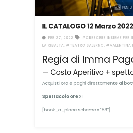
IL CATALOGO 12 Marzo 2022 
FEB 27, 2022
#CRESCERE INSIEME PER 
,
,
LA RIBALTA
#TEATRO SALERNO
#VALENTINA
Regia di Imma Pag
— Costo Aperitivo + spet
Acquisti ora e paghi direttamente al bot
Spettacolo ore
21
[book_a_place scheme=”58″]