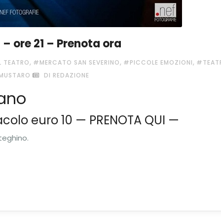
– ore 21 – Prenota ora
,
,
,
IL TEATRO
#MERCATO SAN SEVERINO
#PICCOLE EMOZIONI
#TEAT
 MUSTARO
DI REDAZIONE
ano
tacolo euro 10 — PRENOTA QUI —
teghino.