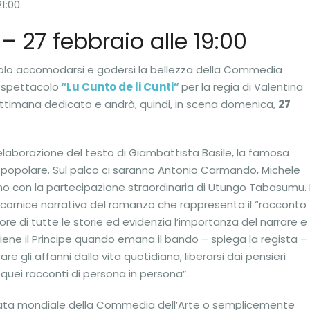
1:00.
 – 27 febbraio alle 19:00
 solo accomodarsi e godersi la bellezza della Commedia
lo spettacolo
“Lu Cunto de li Cunti”
per la regia di Valentina
settimana dedicato e andrà, quindi, in scena domenica,
27
rielaborazione del testo di Giambattista Basile, la famosa
ne popolare. Sul palco ci saranno Antonio Carmando, Michele
no con la partecipazione straordinaria di Utungo Tabasumu. I
a cornice narrativa del romanzo che rappresenta il “racconto
ore di tutte le storie ed evidenzia l’importanza del narrare e
iene il Principe quando emana il bando – spiega la regista –
re gli affanni dalla vita quotidiana, liberarsi dai pensieri
 quei racconti di persona in persona”.
nata mondiale della Commedia dell’Arte o semplicemente