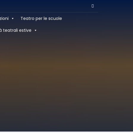
zioni
Teatro per le scuole
à teatrali estive