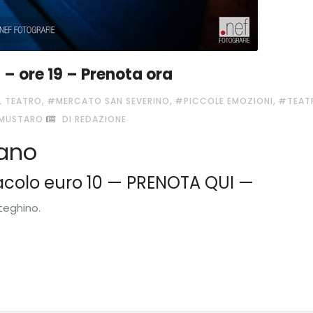
– ore 19 – Prenota ora
,
,
,
IL TEATRO
#MERCATO SAN SEVERINO
#PICCOLE EMOZIONI
#TEAT
 MUSTARO
DI REDAZIONE
ano
tacolo euro 10 — PRENOTA QUI —
teghino.