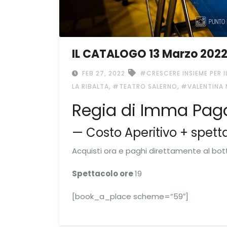
IL CATALOGO 13 Marzo 2022 
FEB 27, 2022
#CRESCERE INSIEME PER 
,
,
LA RIBALTA
#TEATRO SALERNO
#VALENTINA
Regia di Imma Pag
— Costo Aperitivo + spet
Acquisti ora e paghi direttamente al bot
Spettacolo ore
19
[book_a_place scheme=”59″]