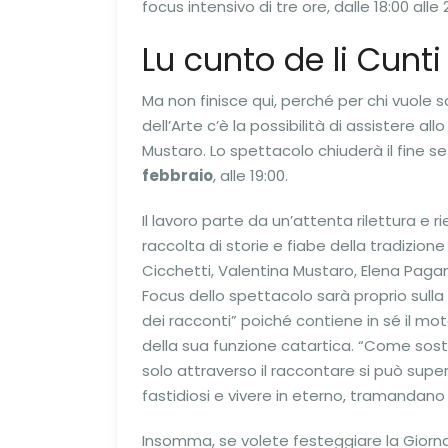
focus intensivo di tre ore, dalle 18:00 alle 2
Lu cunto de li Cunti
Ma non finisce qui, perché per chi vuole
dell’Arte c’è la possibilità di assistere al
Mustaro. Lo spettacolo chiuderà il fine 
febbraio
, alle 19:00.
Il lavoro parte da un’attenta rilettura e 
raccolta di storie e fiabe della tradizio
Cicchetti, Valentina Mustaro, Elena Paga
Focus dello spettacolo sarà proprio sull
dei racconti” poiché contiene in sé il mot
della sua funzione catartica. “Come sost
solo attraverso il raccontare si può supera
fastidiosi e vivere in eterno, tramandano
Insomma, se volete festeggiare la Gior