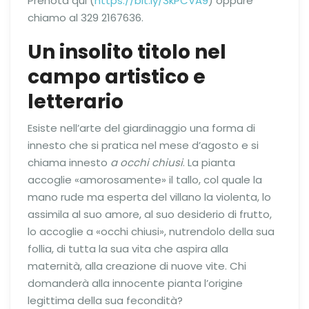
Prenota qui (
https://bit.ly/3kPCVA9
) oppure
chiamo al 329 2167636.
Un insolito titolo nel
campo artistico e
letterario
Esiste nell’arte del giardinaggio una forma di
innesto che si pratica nel mese d’agosto e si
chiama innesto
a occhi chiusi
. La pianta
accoglie «amorosamente» il tallo, col quale la
mano rude ma esperta del villano la violenta, lo
assimila al suo amore, al suo desiderio di frutto,
lo accoglie a «occhi chiusi», nutrendolo della sua
follia, di tutta la sua vita che aspira alla
maternità, alla creazione di nuove vite. Chi
domanderà alla innocente pianta l’origine
legittima della sua fecondità?