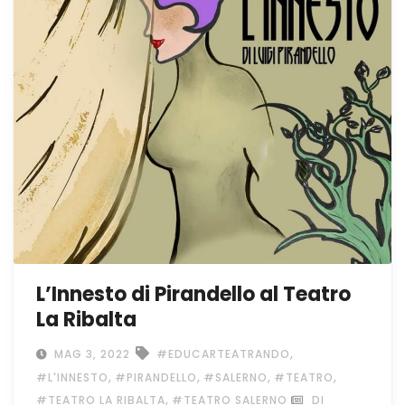
L’Innesto di Pirandello al Teatro
La Ribalta
,
MAG 3, 2022
#EDUCARTEATRANDO
,
,
,
,
#L'INNESTO
#PIRANDELLO
#SALERNO
#TEATRO
,
#TEATRO LA RIBALTA
#TEATRO SALERNO
DI