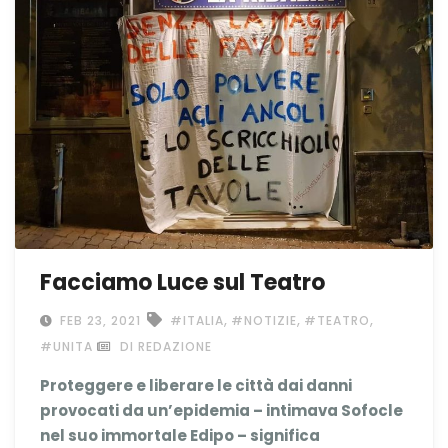
Facciamo Luce sul Teatro
,
,
,
FEB 23, 2021
#ITALIA
#NOTIZIE
#TEATRO
#UNITA
DI REDAZIONE
Proteggere e liberare le città dai danni
provocati da un’epidemia – intimava Sofocle
nel suo immortale Edipo – significa