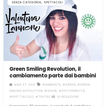
,
SENZA CATEGORIA
SPETTACOLI
Green Smiling Revolution, il
cambiamento parte dai bambini
,
,
MAG 27, 2021
#AMBIENTE
#GREEN
#GREEN
,
,
,
SMILING REVOLUTION
#SHOW
#SOSTENIBILITÀ
,
#SPETTACOLO
#TEATRO
DI REDAZIONE
Domenica, 30 maggio, si conclude il cartellone